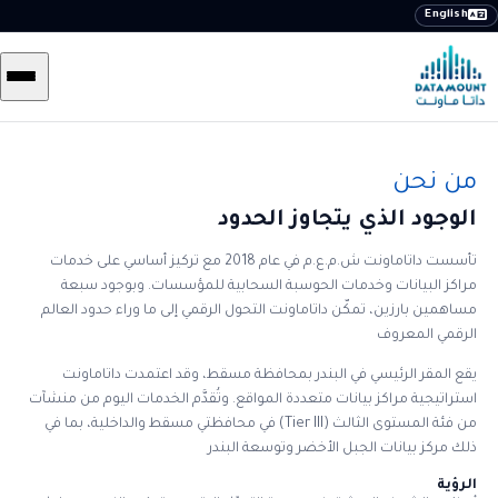
English
من نحن
الوجود الذي يتجاوز الحدود
تأسست داتاماونت ش.م.ع.م في عام 2018 مع تركيز أساسي على خدمات
مراكز البيانات وخدمات الحوسبة السحابية للمؤسسات. وبوجود سبعة
مساهمين بارزين، تمكّن داتاماونت التحول الرقمي إلى ما وراء حدود العالم
الرقمي المعروف
يقع المقر الرئيسي في البندر بمحافظة مسقط، وقد اعتمدت داتاماونت
استراتيجية مراكز بيانات متعددة المواقع. وتُقدَّم الخدمات اليوم من منشآت
من فئة المستوى الثالث (Tier III) في محافظتي مسقط والداخلية، بما في
ذلك مركز بيانات الجبل الأخضر وتوسعة البندر
الرؤية