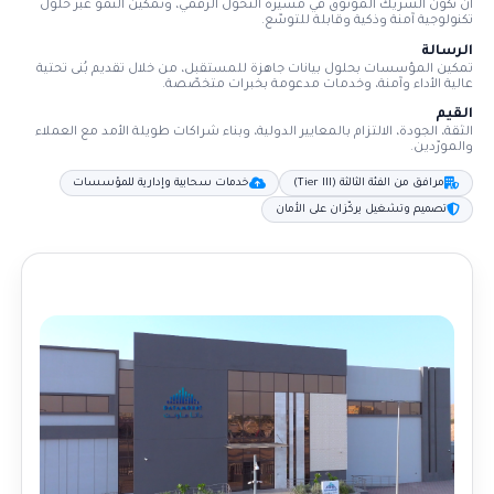
أن نكون الشريك الموثوق في مسيرة التحوّل الرقمي، وتمكين النمو عبر حلول
تكنولوجية آمنة وذكية وقابلة للتوسّع.
الرسالة
تمكين المؤسسات بحلول بيانات جاهزة للمستقبل، من خلال تقديم بُنى تحتية
عالية الأداء وآمنة، وخدمات مدعومة بخبرات متخصّصة.
القيم
الثقة، الجودة، الالتزام بالمعايير الدولية، وبناء شراكات طويلة الأمد مع العملاء
والمورّدين.
مرافق من الفئة الثالثة (Tier III)
خدمات سحابية وإدارية للمؤسسات
تصميم وتشغيل يركّزان على الأمان