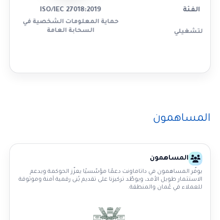
 معتمد من الفئة
ISO/IEC 27018:2019
الثالثة
حماية المعلومات الشخصية في
السحابة العامة
عهد التوفر التشغيلي (Uptime
Institute)
المساهمون
المساهمون
يوفّر المساهمون في داتاماونت دعمًا مؤسّسيًا يعزّز الحوكمة ويدعم
الاستثمار طويل الأمد، ويوطّد تركيزنا على تقديم بُنى رقمية آمنة وموثوقة
للعملاء في عُمان والمنطقة.